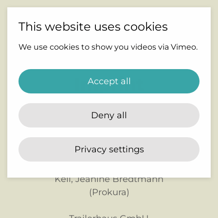
This website uses cookies
We use cookies to show you videos via Vimeo.
Imprint
Accept all
Herausgeber im Sinne des
Deny all
Telemediengesetzes §5:
Trailerhaus GmbH
Privacy settings
Geschäftsführung: Norbert
Keil, Jeanine Bredtmann
(Prokura)